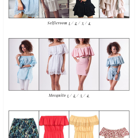
Selfieroom
1
/
2
/
3
/
4
Mosquito
1
/
2
/
3
/
4