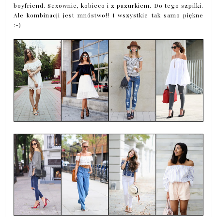
boyfriend. Sexownie, kobieco i z pazurkiem. Do tego szpilki.
Ale kombinacji jest mnóstwo!! I wszystkie tak samo piękne
:-)