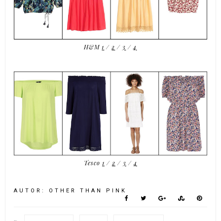
H&M
1
/
2
/
3
/
4
Tesco
1
/
2
/
3
/
4
AUTOR:
OTHER THAN PINK