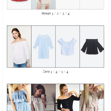
Mango
1
/
2
/
3
/
4
Zara
1
/
2
/
3
/
4