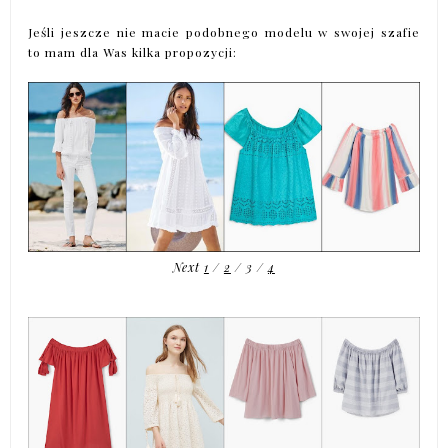
Jeśli jeszcze nie macie podobnego modelu w swojej szafie
to mam dla Was kilka propozycji:
Next
1
/
2
/
3
/
4