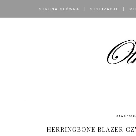
STRONA GŁÓWNA
STYLIZACJE
MU
czwartek
HERRINGBONE BLAZER CZY