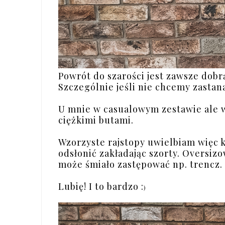
Powrót do szarości jest zawsze dobrą
Szczególnie jeśli nie chcemy zasta
U mnie w casualowym zestawie ale w
ciężkimi butami.
Wzorzyste rajstopy uwielbiam więc kor
odsłonić zakładając szorty. Oversiz
może śmiało zastępować np. trencz
Lubię! I to bardzo :
)