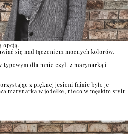
 opcją.
nawiać się nad łączeniem mocnych kolorów.
 typowym dla mnie czyli z marynarką i
zystając z pięknej jesieni fajnie było je
owa marynarka w jodełke, nieco w męskim stylu
.