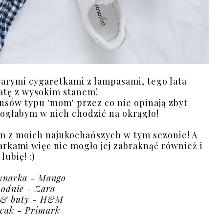
arymi cygaretkami z lampasami, tego lata
ratę z wysokim stanem!
ansów typu 'mom' przez co nie opinają zbyt
mogłabym w nich chodzić na okrągło!
nym z moich najukochańszych w tym sezonie! A
narkami więc nie mogło jej zabraknąć również i
lubię! :)
ynarka - Mango
podnie - Zara
 & buty - H&M
ecak - Primark