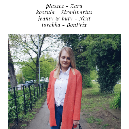
płaszcz - Zara
koszula - Stradivarius
jeansy & buty - Next
torebka - BonPrix