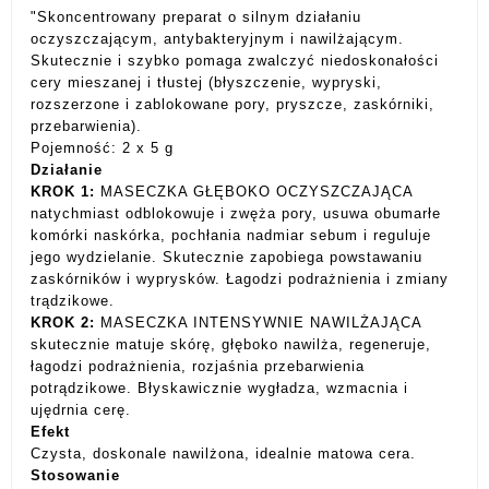
"Skoncentrowany preparat o silnym działaniu
oczyszczającym, antybakteryjnym i nawilżającym.
Skutecznie i szybko pomaga zwalczyć niedoskonałości
cery mieszanej i tłustej (błyszczenie, wypryski,
rozszerzone i zablokowane pory, pryszcze, zaskórniki,
przebarwienia).
Pojemność: 2 x 5 g
Działanie
KROK 1:
MASECZKA GŁĘBOKO OCZYSZCZAJĄCA
natychmiast odblokowuje i zwęża pory, usuwa obumarłe
komórki naskórka, pochłania nadmiar sebum i reguluje
jego wydzielanie. Skutecznie zapobiega powstawaniu
zaskórników i wyprysków. Łagodzi podrażnienia i zmiany
trądzikowe.
KROK 2:
MASECZKA INTENSYWNIE NAWILŻAJĄCA
skutecznie matuje skórę, głęboko nawilża, regeneruje,
łagodzi podrażnienia, rozjaśnia przebarwienia
potrądzikowe. Błyskawicznie wygładza, wzmacnia i
ujędrnia cerę.
Efekt
Czysta, doskonale nawilżona, idealnie matowa cera.
Stosowanie