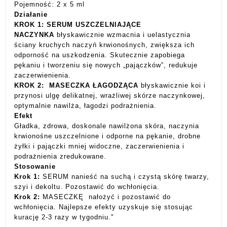
Pojemność: 2 x 5 ml
Działanie
KROK 1: SERUM USZCZELNIAJĄCE
NACZYNKA
błyskawicznie wzmacnia i uelastycznia
ściany kruchych naczyń krwionośnych, zwiększa ich
odporność na uszkodzenia. Skutecznie zapobiega
pękaniu i tworzeniu się nowych „pajączków”, redukuje
zaczerwienienia.
KROK 2: MASECZKA ŁAGODZĄCA
błyskawicznie koi i
przynosi ulgę delikatnej, wrażliwej skórze naczynkowej,
optymalnie nawilża, łagodzi podrażnienia.
Efekt
Gładka, zdrowa, doskonale nawilżona skóra, naczynia
krwionośne uszczelnione i odporne na pękanie, drobne
żyłki i pajączki mniej widoczne, zaczerwienienia i
podrażnienia zredukowane.
Stosowanie
Krok 1:
SERUM nanieść na suchą i czystą skórę twarzy,
szyi i dekoltu. Pozostawić do wchłonięcia.
Krok 2:
MASECZKĘ nałożyć i pozostawić do
wchłonięcia. Najlepsze efekty uzyskuje się stosując
kurację 2-3 razy w tygodniu."