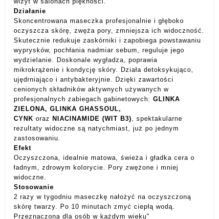
wizyt w salonach piękności.
Działanie
Skoncentrowana maseczka profesjonalnie i głęboko
oczyszcza skórę, zwęża pory, zmniejsza ich widoczność.
Skutecznie redukuje zaskórniki i zapobiega powstawaniu
wyprysków, pochłania nadmiar sebum, reguluje jego
wydzielanie. Doskonale wygładza, poprawia
mikrokrążenie i kondycję skóry. Działa detoksykująco,
ujędrniająco i antybakteryjnie. Dzięki zawartości
cenionych składników aktywnych używanych w
profesjonalnych zabiegach gabinetowych:
GLINKA
ZIELONA, GLINKA GHASSOUL,
CYNK
oraz
NIACINAMIDE (WIT B3)
, spektakularne
rezultaty widoczne są natychmiast, już po jednym
zastosowaniu.
Efekt
Oczyszczona, idealnie matowa, świeża i gładka cera o
ładnym, zdrowym kolorycie. Pory zwężone i mniej
widoczne.
Stosowanie
2 razy w tygodniu maseczkę nałożyć na oczyszczoną
skórę twarzy. Po 10 minutach zmyć ciepłą wodą.
Przeznaczona dla osób w każdym wieku"