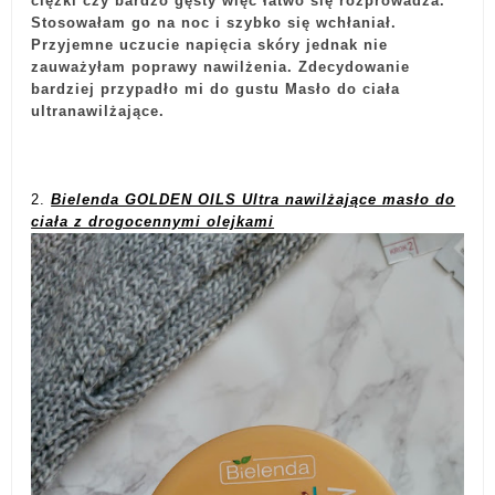
ciężki czy bardzo gęsty więc łatwo się rozprowadza.
Stosowałam go na noc i szybko się wchłaniał.
Przyjemne uczucie napięcia skóry jednak nie
zauważyłam poprawy nawilżenia. Zdecydowanie
bardziej przypadło mi do gustu Masło do ciała
ultranawilżające.
2.
Bielenda GOLDEN OILS Ultra nawilżające masło do
ciała z drogocennymi olejkami