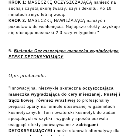
KROK 1:
MASECZKĘ OCZYSZCZAJĄCĄ nanieść na
suchą i czystą skórę twarzy, szyi i dekoltu. Po 10
minutach zmyć letnią wodą.
KROK 2:
MASECZKĘ NAWILŻAJĄCĄ nałożyć i
pozostawić do wchłonięcia. Najlepsze efekty uzyskuje
się stosując maseczki 2-3 razy w tygodniu."
5.
Bielenda Oczyszczająca maseczka wygładzająca
EFEKT DETOKSYKUJĄCY
Opis producenta:
"Innowacyjna, niezwykle skuteczna
oczyszczająca
maseczka wygładzająca do cery mieszanej, tłustej i
trądzikowej, również wrażliwej
to profesjonalny
preparat oparty na formule stosowanej w gabinetach
kosmetycznych. Ten nowatorski kosmetyk do zadań
specjalnych w szybki i wygodny sposób pozwala
osiągnąć efekty porównywalne z
zabiegami
DETOKSYKUJĄCYMI
i może stanowić alternatywę dla