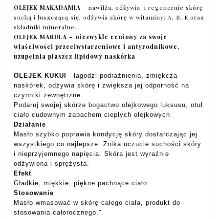
OLEJEK MAKADAMIA
–nawilża, odżywia i regeneruje skórę
suchą i łuszczącą się, odżywia skórę w witaminy: A, B, E oraz
składniki mineralne.
OLEJEK MARULA
– niezwykle ceniony za swoje
właściwości przeciwstarzeniowe i antyrodnikowe,
uzupełnia płaszcz lipidowy naskórka
OLEJEK KUKUI
- łagodzi podrażnienia, zmiękcza
naskórek, odżywia skórę i zwiększa jej odporność na
czynniki zewnętrzne.
Podaruj swojej skórze bogactwo olejkowego luksusu, otul
ciało cudownym zapachem ciepłych olejkowych
Działanie
Masło szybko poprawia kondycję skóry dostarczając jej
wszystkiego co najlepsze. Znika uczucie suchości skóry
i nieprzyjemnego napięcia. Skóra jest wyraźnie
odżywiona i sprężysta.
Efekt
Gładkie, miękkie, piękne pachnące ciało.
Stosowanie
Masło wmasować w skórę całego ciała, produkt do
stosowania całorocznego."