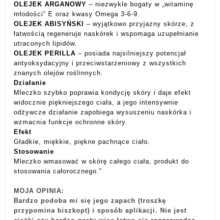
OLEJEK ARGANOWY
– niezwykle bogaty w „witaminę
młodości” E oraz kwasy Omega 3-6-9.
OLEJEK ABISYŃSKI
– wyjątkowo przyjazny skórze, z
łatwością regeneruje naskórek i wspomaga uzupełnianie
utraconych lipidów.
OLEJEK PERILLA
– posiada najsilniejszy potencjał
antyoksydacyjny i przeciwstarzeniowy z wszystkich
znanych olejów roślinnych.
Działanie
Mleczko szybko poprawia kondycję skóry i daje efekt
widocznie piękniejszego ciała, a jego intensywnie
odżywcze działanie zapobiega wysuszeniu naskórka i
wzmacnia funkcje ochronne skóry.
Efekt
Gładkie, miękkie, piękne pachnące ciało.
Stosowanie
Mleczko wmasować w skórę całego ciała, produkt do
stosowania całorocznego."
MOJA OPINIA:
Bardzo podoba mi się jego zapach (troszkę
przypomina biszkopt) i sposób aplikacji. Nie jest