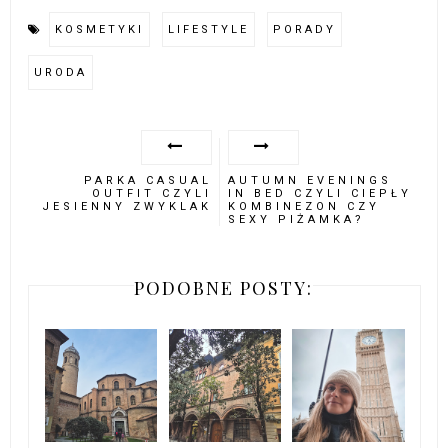
KOSMETYKI
LIFESTYLE
PORADY
URODA
PARKA CASUAL
AUTUMN EVENINGS
OUTFIT CZYLI
IN BED CZYLI CIEPŁY
JESIENNY ZWYKLAK
KOMBINEZON CZY
SEXY PIŻAMKA?
PODOBNE POSTY: