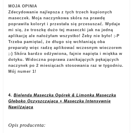
MOJA OPINIA
Zdecydowanie najlepsza z tych trzech kupionych
maseczek. Moja naczynkowa skóra na prawdę
poprawiła koloryt i przestała się przesuszać. Wydaje
mi się, że troszkę dużo tej maseczki jak na jedną
aplikację ale nałożyłam wszystko! Żeby nie było! ;-P
Trzeba pamiętać, że długo się wchłaniają oba
preparaty więc radzę aplikować wczesnym wieczorem
;-) Skóra bardzo odżywiona, fajnie napięta i miękka w
dotyku. Widoczna poprawa zanikających pękających
naczynek po 2 miesiącach stosowania raz w tygodniu.
Mój numer 1!
4.
Bielenda Maseczka Ogórek & Limonka Maseczka
Głęboko Oczyszczająca + Maseczka Intensywnie
Nawilżająca
Opis producenta: