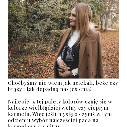
Choćbyśmy nie wiem jak uciekali, beże czy
brązy i tak dopadną nas jesienią!
Najlepiej z tej palety kolorów czuję się w
kolorze wielbłądziej wełny czy ciepłym
karmelu. Więc jeśli myślę o czymś w tym
odcieniu wybór najczęściej pada na
karmelowy garnitur.