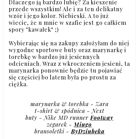
Dlaczego ją bardzo lubię? Za kieszenie
przede wszystkim! Ale i za ten delikatny
wzór i jego kolor. Niebieski. A to już
wiecie, że u mnie w szafie jest go całkiem
spory "kawałek" ;)
Wybierając się na zakupy założyłam do niej
wygodne sportowe buty oraz marynarkę i
torebkę w bardzo już jesiennych
odcieniach. Wraz z wkroczeniem jesieni, ta
marynarka ponownie będzie tu pojawiać
się częściej bo latem była po prostu za
ciężka.
marynarka & torebka - Zara
t-shirt & spódnica - Next
buty - Nike MD runner
Footway
zegarek -
Miugo
bransoletki -
ByDziubeka