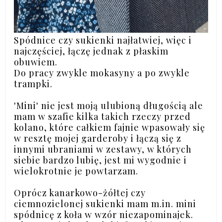
Spódnice czy sukienki najłatwiej, więc i
najczęściej, łączę jednak z płaskim
obuwiem.
Do pracy zwykle mokasyny a po zwykle
trampki.
'Mini' nie jest moją ulubioną długością ale
mam w szafie kilka takich rzeczy przed
kolano, które całkiem fajnie wpasowały się
w resztę mojej garderoby i łączą się z
innymi ubraniami w zestawy, w których
siebie bardzo lubię, jest mi wygodnie i
wielokrotnie je powtarzam.
Oprócz kanarkowo-żółtej czy
ciemnozielonej sukienki mam m.in. mini
spódnicę z koła w wzór niezapominajek.