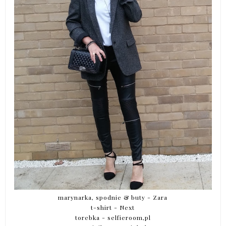
marynarka, spodnie & buty - Zara
t-shirt - Next
torebka -
selfieroom,pl