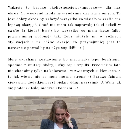
Wakacje to bardzo okolicznościowo-imprezowy dla nas
okres. Co weekend urodziny w rodzinie czy u znajomych. To
jest dobry okres by założyć wszystko co wisiało w szafie "na
lepszą okazję ". Choć nie mam tak naprawdę takiej sekcji w
szafie (a kiedyś była!) bo wszystko co mam łączę (albo
przynajmniej próbuję) tak, żeby służyły mi w różnych
stylizacjach i na różne okazje, to przynajmniej jest to
nareszcie powód by założyć szpilki!!!!! :-)
Moje ukochane zestawienie bo marynarka typu boyfriend,
spodnie z imitacji skóry, luźny top i szpilki. Przecież w lato
nie chodzimy tylko na kolorowo i w zwiewnych sukienkach. A
te jak wiecie nie są moją mocną stroną!;-) Bardzo fajnym
ciekawym dodatkiem jest piękny długi naszyjnik. A Wam jak
się podoba? Miłej niedzieli kochani :-*