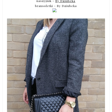
naszyjnik -
By Dziubeka
bransoletki - By Dziubeka