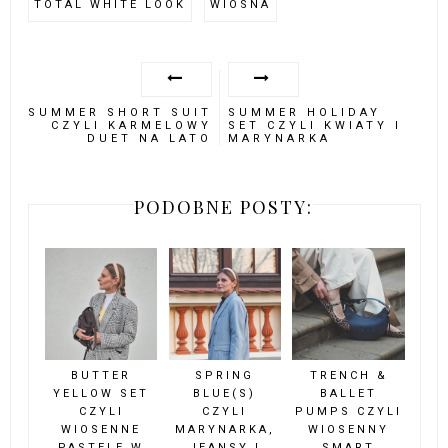
TOTAL WHITE LOOK
WIOSNA
SUMMER SHORT SUIT
SUMMER HOLIDAY
CZYLI KARMELOWY
SET CZYLI KWIATY I
DUET NA LATO
MARYNARKA
PODOBNE POSTY:
BUTTER
SPRING
TRENCH &
YELLOW SET
BLUE(S)
BALLET
CZYLI
CZYLI
PUMPS CZYLI
WIOSENNE
MARYNARKA,
WIOSENNY
PASTELE W
JEANSY I
SMART