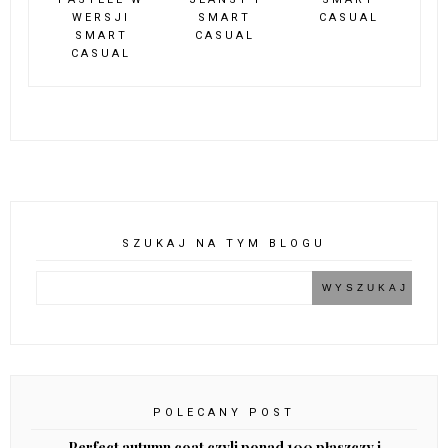
WERSJI
SMART
CASUAL
SMART
CASUAL
CASUAL
SZUKAJ NA TYM BLOGU
POLECANY POST
Perfect autumn coat czyli ponad 100 płaszczy i