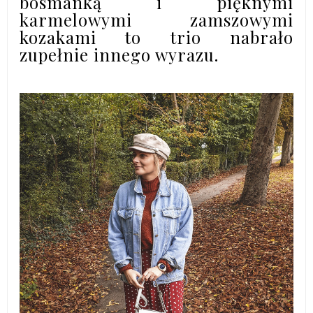
bosmanką i pięknymi
karmelowymi zamszowymi
kozakami to trio nabrało
zupełnie innego wyrazu.