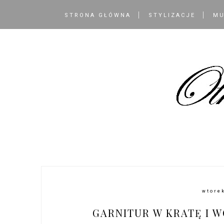
STRONA GŁÓWNA
STYLIZACJE
MU
wtorek
GARNITUR W KRATĘ I W