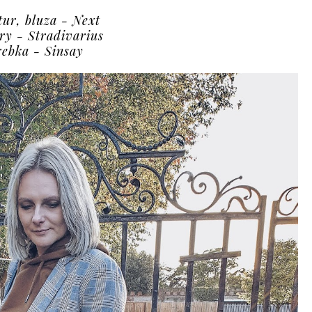
tur, bluza - Next
ry - Stradivarius
rebka - Sinsay