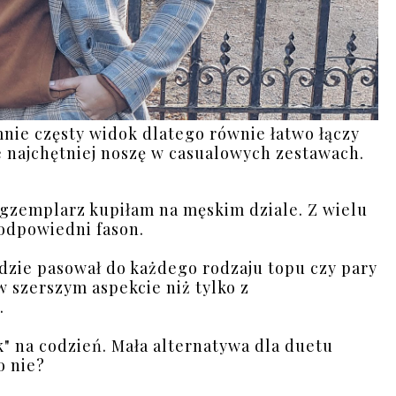
nie częsty widok dlatego równie łatwo łączy
cie najchętniej noszę w casualowych zestawach.
gzemplarz kupiłam na męskim dziale. Z wielu
 odpowiedni fason.
zie pasował do każdego rodzaju topu czy pary
w szerszym aspekcie niż tylko z
a.
k" na codzień. Mała alternatywa dla duetu
o nie?