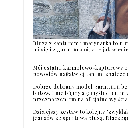
Bluza z kapturem i marynarka to u m
mi się i z garniturami, a te jak wie
Mój ostatni karmelowo-kapturowy e
powodów najłatwiej tam mi znaleźć
Dobrze dobrany model garnituru będ
butów. I nie bójmy się myśleć o nim 
przeznaczeniem na oficjalne wyjści
Dzisiejszy zestaw to kolejny "zwykla
jeansów ze sportową bluzą. Dlaczeg