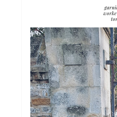
garni
worke
to