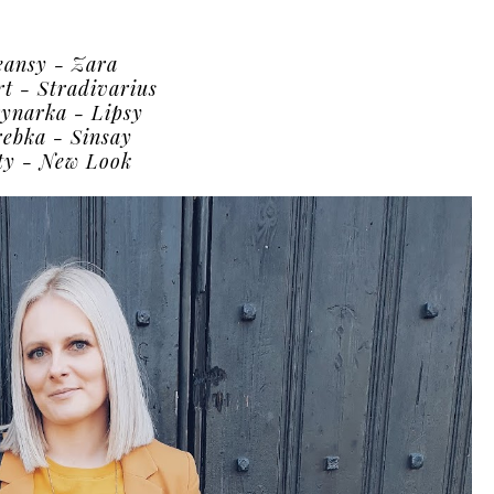
eansy - Zara
rt - Stradivarius
ynarka - Lipsy
rebka - Sinsay
ty - New Look