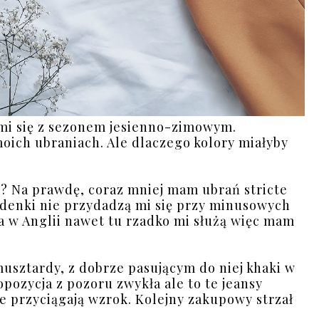
 mi się z sezonem jesienno-zimowym.
 moich ubraniach. Ale dlaczego kolory miałyby
? Na prawdę, coraz mniej mam ubrań stricte
denki nie przydadzą mi się przy minusowych
a w Anglii nawet tu rzadko mi służą więc mam
 musztardy, z dobrze pasującym do niej khaki w
opozycja z pozoru zwykła ale to te jeansy
e przyciągają wzrok. Kolejny zakupowy strzał