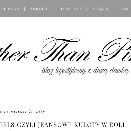
ST HAVE
ZAKUPY
LIFESTYLE
KSIĄŻKI
KUL
ałek, czerwca 03, 2019
EELS CZYLI JEANSOWE KULOTY W ROLI