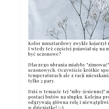
Kolor musztardowy zwykle kojarzył
I wtedy też częściej pojawiał się na
być sezonowe?
Dlaczego ubrania miałyby "zimować"
sezonowych. Oczywiście krótkie spo
temperaturach ale z racji mieszkani
tylko 2 pary.
Dziś w temacie tej "niby-jesiennej"
postaci butów na słupku. Kolejna pr
odgrywają główna rolę i niewątpliwi
w dziesiątkę! ;-)