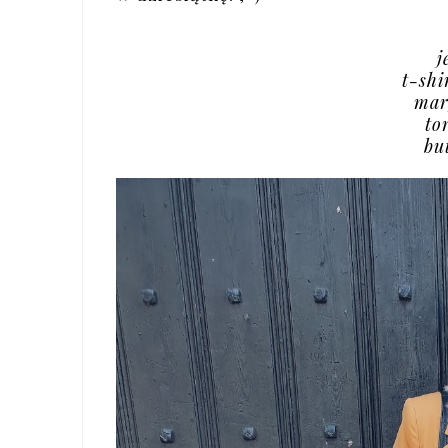
j
t-shi
mar
to
bu