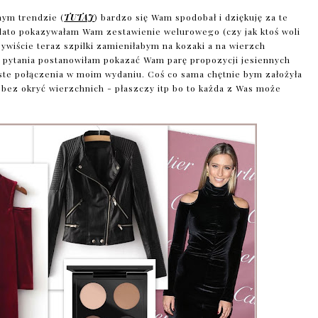
nym trendzie (
TUTAJ
) bardzo się Wam spodobał i dziękuję za te
 lato pokazywałam Wam zestawienie welurowego (czy jak ktoś woli
zywiście teraz szpilki zamieniłabym na kozaki a na wierzch
e pytania postanowiłam pokazać Wam parę propozycji jesiennych
roste połączenia w moim wydaniu. Coś co sama chętnie bym założyła
 bez okryć wierzchnich - płaszczy itp bo to każda z Was może