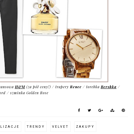
jeansowa
H&M
(za pół ceny!) / trapery
Renee
/ torebka
Bershka
/
ord / szminka Golden Rose
LIZACJE
TRENDY
VELVET
ZAKUPY