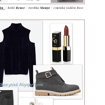
eIn
/ botki
Renee
/ torebka
Mango
/ szminka Golden Rose