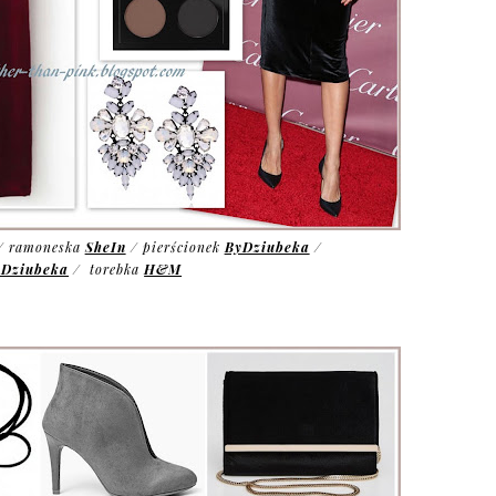
/ ramoneska
SheIn
/ pierścionek
ByDziubeka
/
yDziubeka
/ torebka
H&M