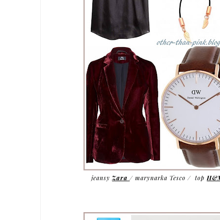
jeansy
Zara
/ marynarka Tesco / top
H&