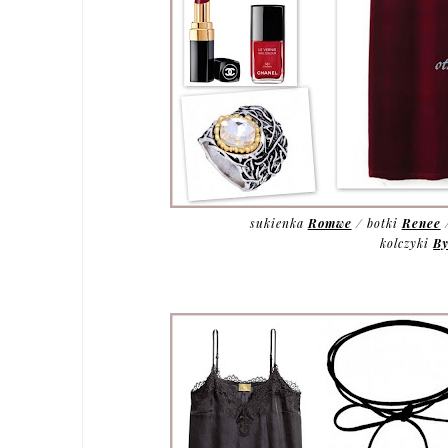
sukienka
Romwe
/ botki
Renee
kolczyki
B