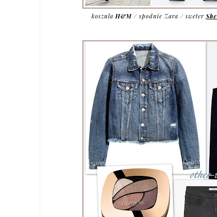
koszula
H&M
/ spodnie Zara / sweter
Sh