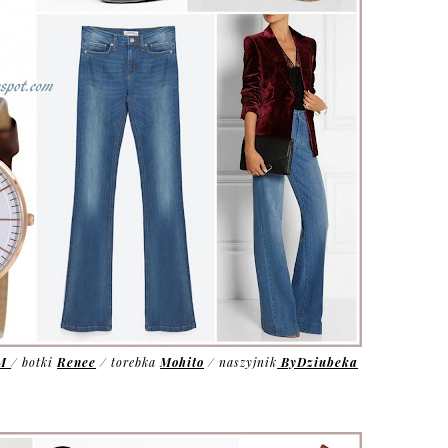
M
/ botki
Renee
/ torebka
Mohito
/ naszyjnik
ByDziubeka