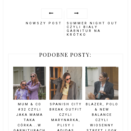
NOWSZY POST
SUMMER NIGHT OUT
CZYLI BIAŁY
GARNITUR NA
KRÓTKO
PODOBNE POSTY:
MUM & CO
SPANISH CITY
BLAZER, POLO
#32 CZYLI
BREAK OUTFIT
& NEW
JAKA MAMA
CZYLI
BALANCE
TAKA
MARYNARKA,
CZYLI
CÓRKA...W
PLISY I
WIOSENNY
GARNITURACH
ADIDAS
STREET LOOK