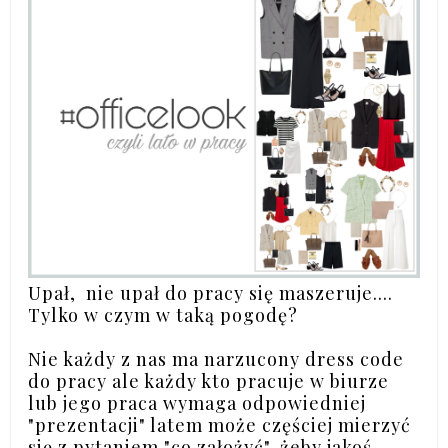
Upał, nie upał do pracy się maszeruje....
Tylko w czym w taką pogodę?
Nie każdy z nas ma narzucony dress code
do pracy ale każdy kto pracuje w biurze
lub jego praca wymaga odpowiedniej
"prezentacji" latem może częściej mierzyć
się z pytaniem "co założyć", żeby jakoś