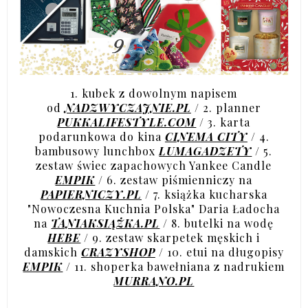
1. kubek z dowolnym napisem
od
NADZWYCZAJNIE.PL
/ 2. planner
PUKKALIFESTYLE.COM
/ 3. karta
podarunkowa do kina
CINEMA CITY
/ 4.
bambusowy lunchbox
LUMAGADZETY
/ 5.
zestaw świec zapachowych Yankee Candle
EMPIK
/ 6. zestaw piśmienniczy na
PAPIERNICZY.PL
/ 7. książka kucharska
"Nowoczesna Kuchnia Polska" Daria Ładocha
na
TANIAKSIĄŻKA.PL
/ 8. butelki na wodę
HEBE
/ 9. zestaw skarpetek męskich i
damskich
CRAZYSHOP
/ 10. etui na długopisy
EMPIK
/ 11. shoperka bawełniana z nadrukiem
MURRANO.PL