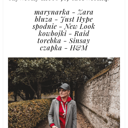
marynarka - Zara
bluza - Just Hype
spodnie - New Look
kowbojki - Raid
torebka - Sinsay
czapka - H&M