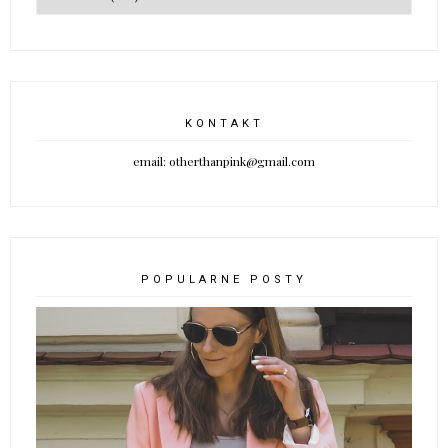
Perfect autumn coat czyli ponad 100 płaszczy i
największy przegląd w sieci
ARCHIWUM