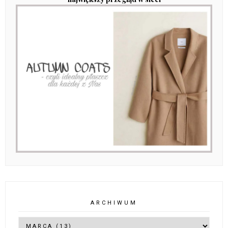
LOAFERSY
INSPIRACJE
#NEWIN CZYLI
CZYLI
CZYLI MAŁE
MOJE
WIOSENNE
DODATKI
ULUBIONE
NOWOŚCI
DUŻY EFEKT
DODATKI
SZUKAJ NA TYM BLOGU
POLECANY POST