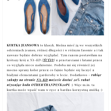
KURTKA JEANSOWA
to klasyk. Można mieć ją we wszystkich
odcieniach jeansu, różnej długości i w różnym fasonie a i tak
zawsze będzie dobrze wyglądać. Tym razem postawiłam na
krótszy krój z
NA-KD (
TUTAJ
)
z przetarciami i łatami przez
co wygląda nieco zadziornie. Podoba mi się również jej
mocno sprany kolor przez co fajnie będzie się łaczyć z
białymi elementami garderoby w lecie. Dodatkowo -
robiąc
zakupy na stronie
NA-KD
możecie dostać 20% rabat
używając kodu OTHERTHANPINK20PL
:) Więc m.in. ta
kurtka może wpaść wam w ręce z bardzo korzystną zniżką :)