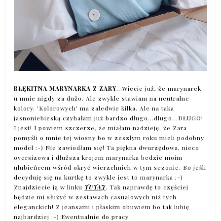
BŁĘKITNA MARYNARKA Z ZARY
...Wiecie już, że marynarek
u mnie nigdy za dużo. Ale zwykle stawiam na neutralne
kolory. 'Kolorowych' ma zaledwie kilka. Ale na taka
jasnoniebieską czyhałam już bardzo długo...dlugo...DŁUGO!
I jest! I powiem szczerze, że miałam nadzieję, że Zara
pomyśli o mnie tej wiosny bo w zeszłym roku mieli podobny
model :-) Nie zawiodłam się! Ta piękna dwurzędowa, nieco
oversizowa i dłuższa krojem marynarka bedzie moim
ulubieńcem wśród okryć wierzchnich w tym sezonie. Bo jeśli
decyduję się na kurtkę to zwykle jest to marynarka ;-)
Znajdziecie ją w linku
TUTAJ
. Tak naprawdę to częściej
będzie mi służyć w zestawach casualowych niż tych
eleganckich! Z jeansami i płaskim obuwiem bo tak lubię
najbardziej :-) Ewentualnie do pracy.