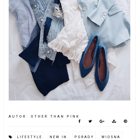
A czy u Was pojawiły się jakieś wiosenne nowinki? :)
Buziaki xx