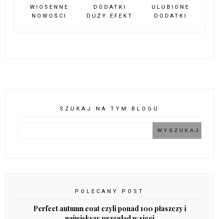
LIFESTYLE
NEW IN
PORADY
WIOSNA
ZAKUPY
CAMEL & GREY CZYLI
GREY & SILVER
MOJA ULUBIONA
CZYLI PUCHÓWKA I
MIDI
SPÓDNICA
PODOBNE POSTY:
GARNITUR &
MINI DOMOWE
WIOSENNE