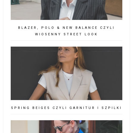
MUM & CO #32 CZYLI JAKA MAMA TAKA
CÓRKA...W GARNITURACH
SUMMER TOTAL BLACK OUTFIT #1 CZYLI
KAMIZELKA I SZORTY