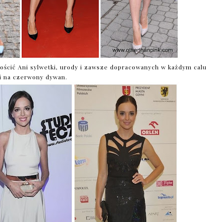
ścić Ani sylwetki, urody i zawsze dopracowanych w każdym calu
ji na czerwony dywan.