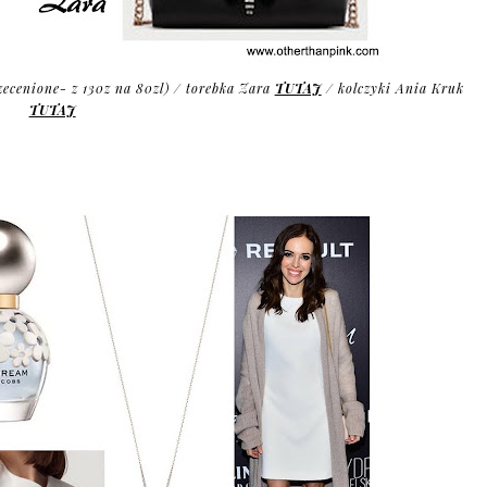
zecenione- z 130z na 80zl) / torebka Zara
TUTAJ
/ kolczyki Ania Kruk
TUTAJ