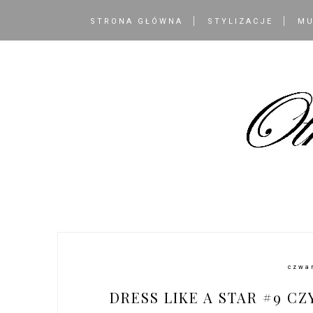
STRONA GŁÓWNA
STYLIZACJE
MU
czwar
DRESS LIKE A STAR #9 C