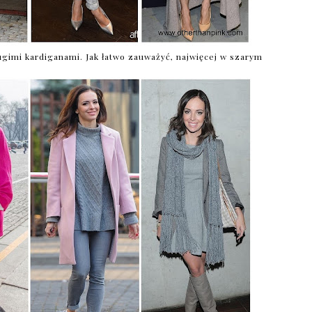
ugimi kardiganami. Jak łatwo zauważyć, najwięcej w szarym