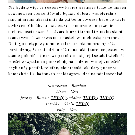
Nie będzię więc to sezonowy kaprys pasujący tylko do innych
sezonowych elementów ale będzie dobrze współgrała z
innymi moimi ubraniami i dzięki temu stworzy bazę do wielu
stylizacji. Choćby ta dzisiejsza - ponownie połączenie
niebieskości i szarości. Szara bluza i trampki z niebieskimi
jeansowymi 'dziurawcami' i pastelową niebieską ramoneską.
Do tego nietypowy u mnie kolor torebki bo brudny róż.
Powiedzmy, że taki odcień różu i na takiej torebce jestem w
stanie polubić :-) Bardzo podoba mi się jej kształt i wielkość.
Mieści wszystko co potrzebuję na codzien w niej zmieścić -
czyli duży portfel, telefon, chusteczki, oklulary puder w
kompakcie i kilka innych drobiazgów. Idealna mini torebka!
ramoneska - Bershka
bluza - Next
jeansy - Romwe
TUTAJ
(podobne
TUTAJ
i
TUTAJ
)
torebka - SheIn
TUTAJ
buty - Next