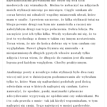
najważniejszymi prywatnymi nie obyło się bez tych
modowych czy wizualnych. Można to zobaczyć na zdjęciach
moich stylizacji miesiąc po miesiącu. Ciągle szukam ale
coraz łatwiej mi odnaleźć wspólny mianownik ubrań, które
mam w szafie. I powiem szczerze, że kilka stylizacji tutaj na
blogu pewnie drugi raz bym nie zamieściła a raczej nie
założyłabym drugi raz tego połaczenia. Dobra lekcja. Na
szczęście jest ich tylko kilka. Wtedy wydawało mi się, że to
jest to wychodząc z domu w takim czy innym zestawieniu.
Teraz wiem, że nie do końca dobrze się w tym czułam czy
wyglądałam. Nawet głupia fryzura się zmieniła - z
nieujarzmionych długich gęstych włosów zostały tylko
zdjęcia i teraz wiem, że długośc do ramion jest dla mnie
lepsza pod każdym względem. Choćby praktycznym.
Analizując posty z zeszłego roku stylizacji było dwa razy
wiecej niż jest w dzisiejszym podsumowaniu ale wybrałam
tylko te, które Wam się najbardziej podobały pod iloścą
odwiedzin oraz w których najlepiej się czułam. Łatwo
zauważyć, że spodnie, paski, marynarki i płaszcze
zdecydowanie wygrywają ze spódnicami czy sukienkami. No
i to cała prawda o mnie- tak jak kiedyś wspominałam, w tym
najlepiej się czuję. Tego najwięcej w mojej garderobie.