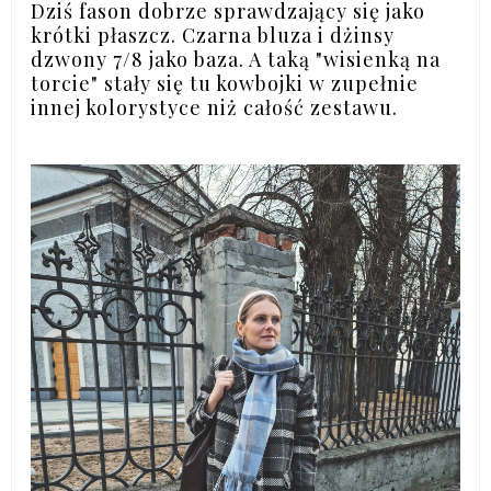
Dziś fason dobrze sprawdzający się jako
krótki płaszcz. Czarna bluza i dżinsy
dzwony 7/8 jako baza. A taką "wisienką na
torcie" stały się tu kowbojki w zupełnie
innej kolorystyce niż całość zestawu.